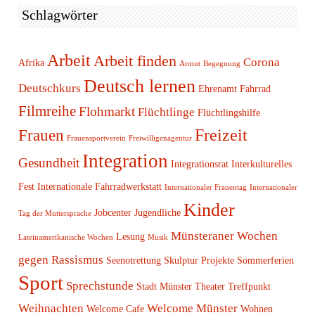
Schlagwörter
Arbeit
Arbeit finden
Corona
Afrika
Armut
Begegnung
Deutsch lernen
Deutschkurs
Ehrenamt
Fahrrad
Filmreihe
Flohmarkt
Flüchtlinge
Flüchtlingshilfe
Freizeit
Frauen
Frauensportverein
Freiwilligenagentur
Integration
Gesundheit
Integrationsrat
Interkulturelles
Fest
Internationale Fahrradwerkstatt
Internationaler Frauentag
Internationaler
Kinder
Jobcenter
Jugendliche
Tag der Muttersprache
Münsteraner Wochen
Lesung
Lateinamerikanische Wochen
Musik
gegen Rassismus
Seenotrettung
Skulptur Projekte
Sommerferien
Sport
Sprechstunde
Stadt Münster
Theater
Treffpunkt
Weihnachten
Welcome Münster
Welcome Cafe
Wohnen