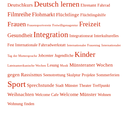
Deutsch lernen
Deutschkurs
Ehrenamt
Fahrrad
Filmreihe
Flohmarkt
Flüchtlinge
Flüchtlingshilfe
Freizeit
Frauen
Frauensportverein
Freiwilligenagentur
Integration
Gesundheit
Integrationsrat
Interkulturelles
Fest
Internationale Fahrradwerkstatt
Internationaler Frauentag
Internationaler
Kinder
Jobcenter
Jugendliche
Tag der Muttersprache
Münsteraner Wochen
Lesung
Lateinamerikanische Wochen
Musik
gegen Rassismus
Seenotrettung
Skulptur Projekte
Sommerferien
Sport
Sprechstunde
Stadt Münster
Theater
Treffpunkt
Weihnachten
Welcome Münster
Welcome Cafe
Wohnen
Wohnung finden