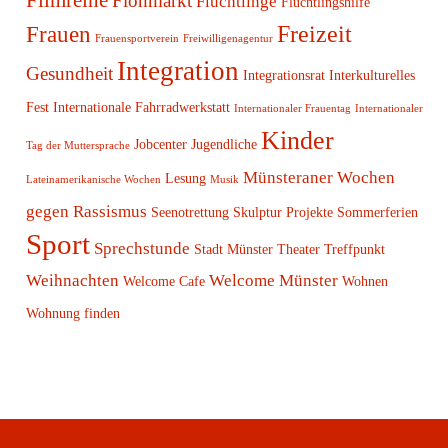
Flohmarkt
Flüchtlinge
Flüchtlingshilfe
Freizeit
Frauen
Frauensportverein
Freiwilligenagentur
Integration
Gesundheit
Integrationsrat
Interkulturelles
Fest
Internationale Fahrradwerkstatt
Internationaler Frauentag
Internationaler
Kinder
Jobcenter
Jugendliche
Tag der Muttersprache
Münsteraner Wochen
Lesung
Lateinamerikanische Wochen
Musik
gegen Rassismus
Seenotrettung
Skulptur Projekte
Sommerferien
Sport
Sprechstunde
Stadt Münster
Theater
Treffpunkt
Weihnachten
Welcome Münster
Welcome Cafe
Wohnen
Wohnung finden