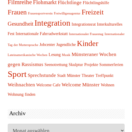
Filmreihe
Flohmarkt
Flüchtlinge
Flüchtlingshilfe
Freizeit
Frauen
Frauensportverein
Freiwilligenagentur
Integration
Gesundheit
Integrationsrat
Interkulturelles
Fest
Internationale Fahrradwerkstatt
Internationaler Frauentag
Internationaler
Kinder
Jobcenter
Jugendliche
Tag der Muttersprache
Münsteraner Wochen
Lesung
Lateinamerikanische Wochen
Musik
gegen Rassismus
Seenotrettung
Skulptur Projekte
Sommerferien
Sport
Sprechstunde
Stadt Münster
Theater
Treffpunkt
Weihnachten
Welcome Münster
Welcome Cafe
Wohnen
Wohnung finden
Archiv
Archiv