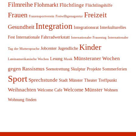
Filmreihe
Flohmarkt
Flüchtlinge
Flüchtlingshilfe
Freizeit
Frauen
Frauensportverein
Freiwilligenagentur
Integration
Gesundheit
Integrationsrat
Interkulturelles
Fest
Internationale Fahrradwerkstatt
Internationaler Frauentag
Internationaler
Kinder
Jobcenter
Jugendliche
Tag der Muttersprache
Münsteraner Wochen
Lesung
Lateinamerikanische Wochen
Musik
gegen Rassismus
Seenotrettung
Skulptur Projekte
Sommerferien
Sport
Sprechstunde
Stadt Münster
Theater
Treffpunkt
Weihnachten
Welcome Münster
Welcome Cafe
Wohnen
Wohnung finden