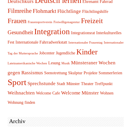
Deutsch lernen
Deutschkurs
Ehrenamt
Fahrrad
Filmreihe
Flohmarkt
Flüchtlinge
Flüchtlingshilfe
Freizeit
Frauen
Frauensportverein
Freiwilligenagentur
Integration
Gesundheit
Integrationsrat
Interkulturelles
Fest
Internationale Fahrradwerkstatt
Internationaler Frauentag
Internationaler
Kinder
Jobcenter
Jugendliche
Tag der Muttersprache
Münsteraner Wochen
Lesung
Lateinamerikanische Wochen
Musik
gegen Rassismus
Seenotrettung
Skulptur Projekte
Sommerferien
Sport
Sprechstunde
Stadt Münster
Theater
Treffpunkt
Weihnachten
Welcome Münster
Welcome Cafe
Wohnen
Wohnung finden
Archiv