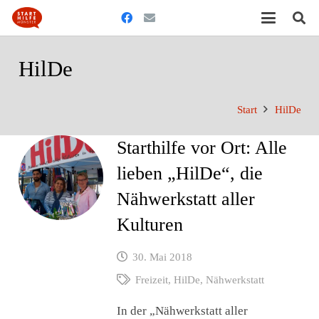
HilDe
Start
HilDe
Starthilfe vor Ort: Alle
lieben „HilDe“, die
Nähwerkstatt aller
Kulturen
30. Mai 2018
Freizeit
,
HilDe
,
Nähwerkstatt
In der „Nähwerkstatt aller