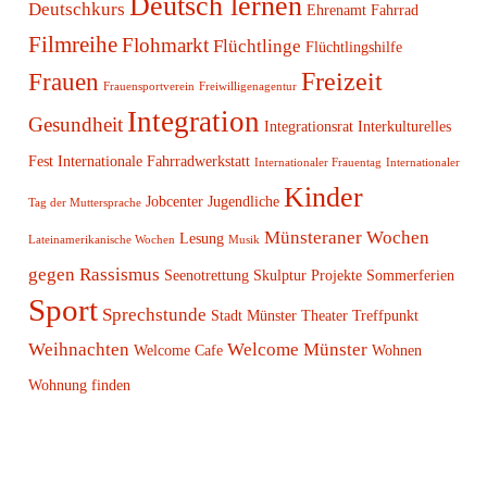
Deutsch lernen
Deutschkurs
Ehrenamt
Fahrrad
Filmreihe
Flohmarkt
Flüchtlinge
Flüchtlingshilfe
Freizeit
Frauen
Frauensportverein
Freiwilligenagentur
Integration
Gesundheit
Integrationsrat
Interkulturelles
Fest
Internationale Fahrradwerkstatt
Internationaler Frauentag
Internationaler
Kinder
Jobcenter
Jugendliche
Tag der Muttersprache
Münsteraner Wochen
Lesung
Lateinamerikanische Wochen
Musik
gegen Rassismus
Seenotrettung
Skulptur Projekte
Sommerferien
Sport
Sprechstunde
Stadt Münster
Theater
Treffpunkt
Weihnachten
Welcome Münster
Welcome Cafe
Wohnen
Wohnung finden